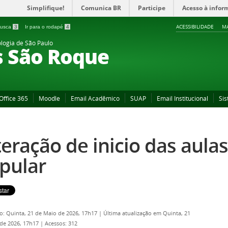
Simplifique!
Comunica BR
Participe
Acesso à infor
ACESSIBILIDADE
MA
 busca
3
Ir para o rodapé
4
ologia de São Paulo
s São Roque
Office 365
Moodle
Email Acadêmico
SUAP
Email Institucional
Sis
teração de inicio das aula
pular
o: Quinta, 21 de Maio de 2026, 17h17
|
Última atualização em Quinta, 21
de 2026, 17h17
|
Acessos: 312