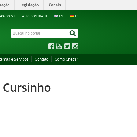
mação
Legislação
Canais
PA DO SITE
ALTO CONTRASTE
EN
ES
temas e Serviços
Contato
Como Chegar
s Cursinho