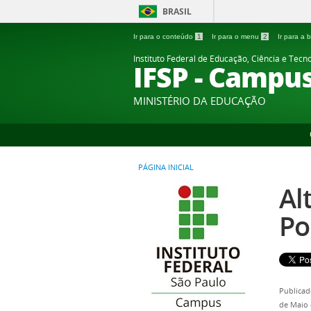
BRASIL
Ir para o conteúdo
1
Ir para o menu
2
Ir para a
Instituto Federal de Educação, Ciência e Tecn
IFSP - Campu
MINISTÉRIO DA EDUCAÇÃO
PÁGINA INICIAL
Al
Po
Publicad
de Maio 