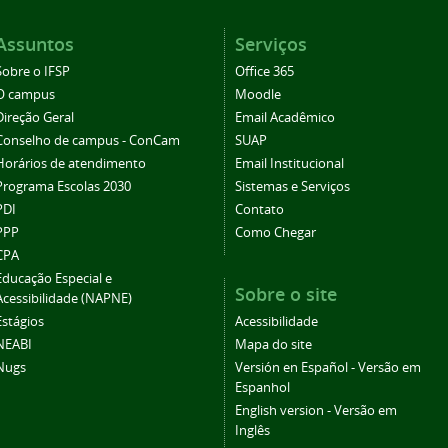
Assuntos
Serviços
Sobre o IFSP
Office 365
O campus
Moodle
Direção Geral
Email Acadêmico
Conselho de campus - ConCam
SUAP
Horários de atendimento
Email Institucional
Programa Escolas 2030
Sistemas e Serviços
PDI
Contato
PPP
Como Chegar
CPA
Educação Especial e
Sobre o site
Acessibilidade (NAPNE)
Estágios
Acessibilidade
NEABI
Mapa do site
Nugs
Versión en Español - Versão em
Espanhol
English version - Versão em
Inglês