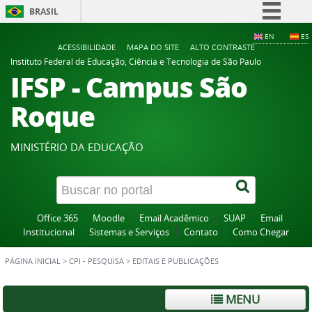
BRASIL
Simplifique!
EN
ES
ACESSIBILIDADE
MAPA DO SITE
ALTO CONTRASTE
Comunica BR
Instituto Federal de Educação, Ciência e Tecnologia de São Paulo
IFSP - Campus São
Participe
Acesso à informação
Roque
Legislação
Canais
MINISTÉRIO DA EDUCAÇÃO
Office 365
Moodle
Email Acadêmico
SUAP
Email
Institucional
Sistemas e Serviços
Contato
Como Chegar
PÁGINA INICIAL
>
CPI - PESQUISA
>
EDITAIS E PUBLICAÇÕES
MENU