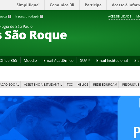
Simplifique!
Comunica BR
Participe
Acesso à infor
ACESSIBILIDADE
MA
 busca
3
Ir para o rodapé
4
ologia de São Paulo
s São Roque
Office 365
Moodle
Email Acadêmico
SUAP
Email Institucional
Sis
AÇÃO SOCIAL
- ASSISTÊNCIA ESTUDANTIL
- TCC
- HELIOS
- REDE EDUROAM
- PESQUISA 