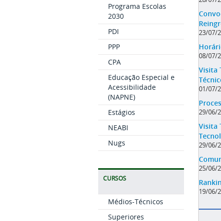
Programa Escolas
Convoc
2030
Reingr
PDI
23/07/
PPP
Horári
08/07/
CPA
Visita
Educação Especial e
Técnic
Acessibilidade
01/07/
(NAPNE)
Proces
Estágios
29/06/
Visita
NEABI
Tecnol
Nugs
29/06/
Comuni
25/06/
CURSOS
Rankin
19/06/
Médios-Técnicos
Superiores