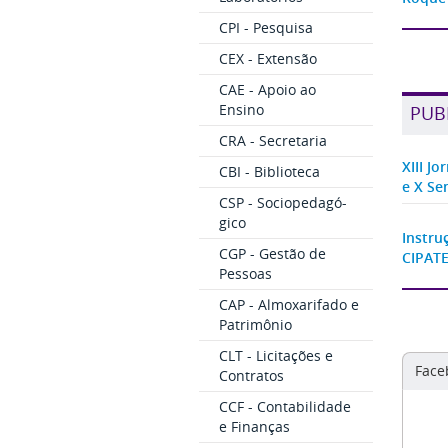
CPI - Pesquisa
CEX - Extensão
CAE - Apoio ao
Ensino
PUB
CRA - Secretaria
XIII J
CBI - Biblioteca
e X Se
CSP - Sociopedagó-
gico
Instru
CGP - Gestão de
CIPATE
Pessoas
CAP - Almoxarifado e
Patrimônio
CLT - Licitações e
Face
Contratos
CCF - Contabilidade
e Finanças