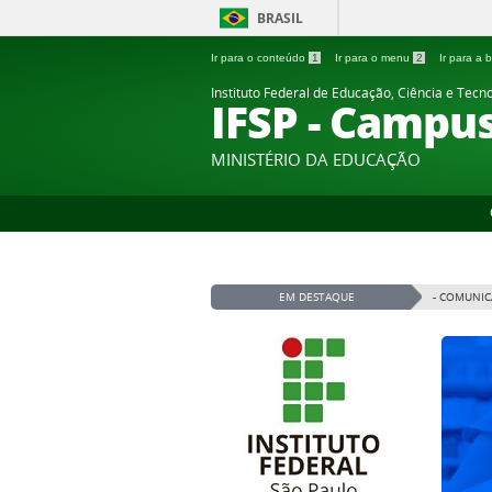
BRASIL
Ir para o conteúdo
1
Ir para o menu
2
Ir para a
Instituto Federal de Educação, Ciência e Tecn
IFSP - Campu
MINISTÉRIO DA EDUCAÇÃO
EM DESTAQUE
- COMUNIC