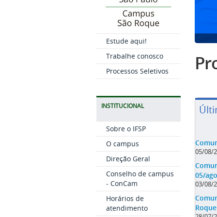
Estude aqui!
Trabalhe conosco
Pro
Processos Seletivos
INSTITUCIONAL
Últ
Sobre o IFSP
Comuni
O campus
05/08/
Direção Geral
Comuni
Conselho de campus
05/ago
- ConCam
03/08/
Comuni
Horários de
Roque 
atendimento
28/07/