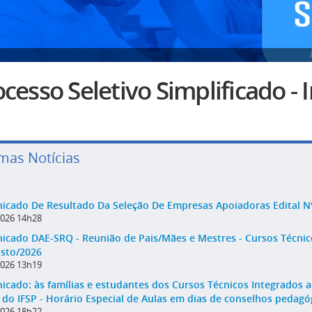
cesso Seletivo Simplificado -
imas Notícias
cado De Resultado Da Seleção De Empresas Apoiadoras Edital N
2026 14h28
cado DAE-SRQ - Reunião de Pais/Mães e Mestres - Cursos Técnic
sto/2026
2026 13h19
cado: às famílias e estudantes dos Cursos Técnicos Integrados
do IFSP - Horário Especial de Aulas em dias de conselhos pedagóg
2026 18h22