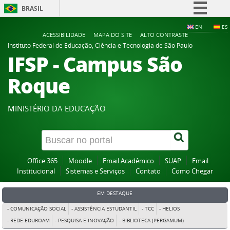
BRASIL
Simplifique!
EN
ES
ACESSIBILIDADE
MAPA DO SITE
ALTO CONTRASTE
Comunica BR
Instituto Federal de Educação, Ciência e Tecnologia de São Paulo
IFSP - Campus São
Participe
Acesso à informação
Roque
Legislação
Canais
MINISTÉRIO DA EDUCAÇÃO
Office 365
Moodle
Email Acadêmico
SUAP
Email
Institucional
Sistemas e Serviços
Contato
Como Chegar
EM DESTAQUE
- COMUNICAÇÃO SOCIAL
- ASSISTÊNCIA ESTUDANTIL
- TCC
- HELIOS
- REDE EDUROAM
- PESQUISA E INOVAÇÃO
- BIBLIOTECA (PERGAMUM)