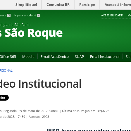
Simplifique!
Comunica BR
Participe
Acesso à infor
ACESSIBILIDADE
MA
 busca
3
Ir para o rodapé
4
ologia de São Paulo
s São Roque
Office 365
Moodle
Email Acadêmico
SUAP
Email Institucional
Sis
TUCIONAL
deo Institucional
o: Segunda, 29 de Maio de 2017, 08h41
|
Última atualização em Terça, 26
o de 2025, 17h39
|
Acessos: 2923
IFSP lança novo vídeo institu