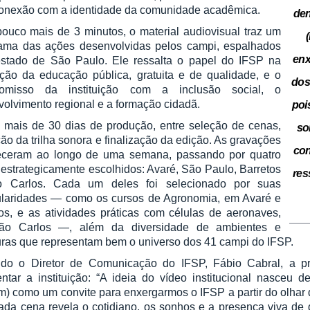
conexão com a identidade da comunidade acadêmica.
den
uco mais de 3 minutos, o material audiovisual traz um
ama das ações desenvolvidas pelos campi, espalhados
enx
estado de São Paulo. Ele ressalta o papel do IFSP na
ção da educação pública, gratuita e de qualidade, e o
dos
omisso da instituição com a inclusão social, o
olvimento regional e a formação cidadã.
poi
 mais de 30 dias de produção, entre seleção de cenas,
so
ção da trilha sonora e finalização da edição. As gravações
con
eceram ao longo de uma semana, passando por quatro
estrategicamente escolhidos: Avaré, São Paulo, Barretos
res
 Carlos. Cada um deles foi selecionado por suas
cularidades — como os cursos de Agronomia, em Avaré e
os, e as atividades práticas com células de aeronaves,
o Carlos —, além da diversidade de ambientes e
uras que representam bem o universo dos 41 campi do IFSP.
do o Diretor de Comunicação do IFSP, Fábio Cabral, a p
ntar a instituição: “A ideia do vídeo institucional nasceu 
) como um convite para enxergarmos o IFSP a partir do olhar 
ada cena revela o cotidiano, os sonhos e a presença viva de q