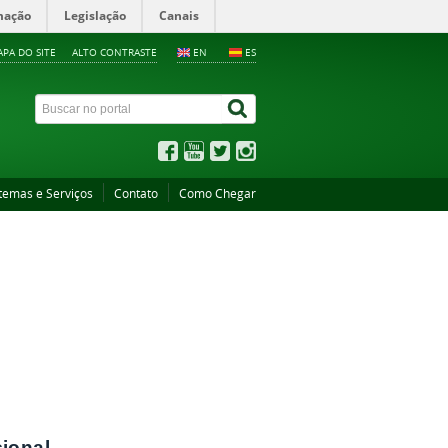
mação
Legislação
Canais
PA DO SITE
ALTO CONTRASTE
EN
ES
temas e Serviços
Contato
Como Chegar
cional