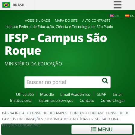
BRASIL
Simplifique!
EN
ES
ACESSIBILIDADE
MAPA DO SITE
ALTO CONTRASTE
Comunica BR
Instituto Federal de Educação, Ciência e Tecnologia de São Paulo
IFSP - Campus São
Participe
Acesso à informação
Roque
Legislação
Canais
MINISTÉRIO DA EDUCAÇÃO
Office 365
Moodle
Email Acadêmico
SUAP
Email
Institucional
Sistemas e Serviços
Contato
Como Chegar
PÁGINA INICIAL
>
CONSELHO DE CAMPUS - CONCAM
>
CONCAM - CONSELHO DE
CAMPUS
>
INFORMAÇÕES, COMUNICADOS E NOTÍCIAS
>
RESULTADO FINAL
ELEIÇÕES CONCAM 2023
MENU