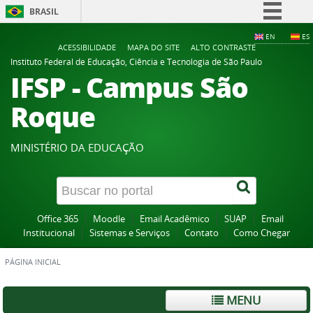
BRASIL
Simplifique!
EN
ES
ACESSIBILIDADE
MAPA DO SITE
ALTO CONTRASTE
Comunica BR
Instituto Federal de Educação, Ciência e Tecnologia de São Paulo
IFSP - Campus São
Participe
Acesso à informação
Roque
Legislação
Canais
MINISTÉRIO DA EDUCAÇÃO
Office 365
Moodle
Email Acadêmico
SUAP
Email
Institucional
Sistemas e Serviços
Contato
Como Chegar
PÁGINA INICIAL
MENU