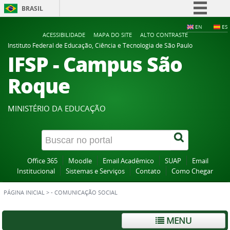
BRASIL
Simplifique!
EN
ES
ACESSIBILIDADE
MAPA DO SITE
ALTO CONTRASTE
Comunica BR
Instituto Federal de Educação, Ciência e Tecnologia de São Paulo
IFSP - Campus São
Participe
Acesso à informação
Roque
Legislação
Canais
MINISTÉRIO DA EDUCAÇÃO
Office 365
Moodle
Email Acadêmico
SUAP
Email
Institucional
Sistemas e Serviços
Contato
Como Chegar
PÁGINA INICIAL
>
- COMUNICAÇÃO SOCIAL
MENU