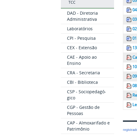
05
TCC
04
DAD - Diretoria
Administrativa
03
Laboratórios
02
CPI - Pesquisa
01
CEX - Extensão
13
CAE - Apoio ao
Ca
Ensino
10
CRA - Secretaria
09
CBI - Biblioteca
08
CSP - Sociopedagó-
Re
gico
Le
CGP - Gestão de
Pessoas
CAP - Almoxarifado e
Patrimônio
registra