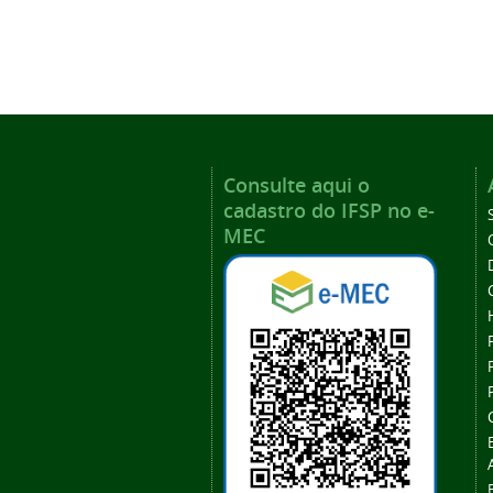
Consulte aqui o
cadastro do IFSP no e-
MEC