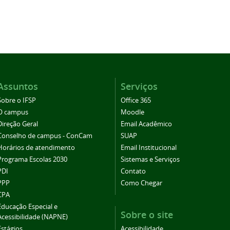
Assuntos
Serviços
Sobre o IFSP
Office 365
O campus
Moodle
Direção Geral
Email Acadêmico
Conselho de campus - ConCam
SUAP
Horários de atendimento
Email Institucional
Programa Escolas 2030
Sistemas e Serviços
PDI
Contato
PPP
Como Chegar
CPA
Educação Especial e
Sobre o site
Acessibilidade (NAPNE)
Estágios
Acessibilidade