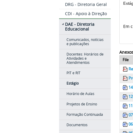
Está
DRG - Diretoria Geral
CDI - Apoio à Direção
DAE - Diretoria
Em c
Educacional
Comunicados, notícias
e publicações
Anexos
Docentes: Horários de
Atividades e
File
Atendimentos
Re
PIT e RIT
Pr
Estágio
14
Horário de Aulas
12
Projetos de Ensino
11
Formação Continuada
07
06
Documentos