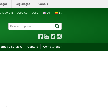
mação
Legislação
Canais
PA DO SITE
ALTO CONTRASTE
EN
ES
temas e Serviços
Contato
Como Chegar