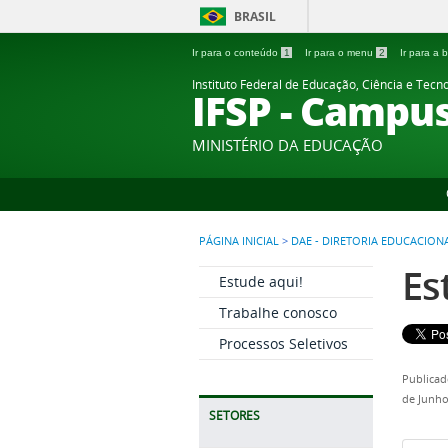
BRASIL
Ir para o conteúdo
1
Ir para o menu
2
Ir para a
Instituto Federal de Educação, Ciência e Tecn
IFSP - Campu
MINISTÉRIO DA EDUCAÇÃO
PÁGINA INICIAL
>
DAE - DIRETORIA EDUCACION
Es
Estude aqui!
Trabalhe conosco
Processos Seletivos
Publicad
de Junho
SETORES