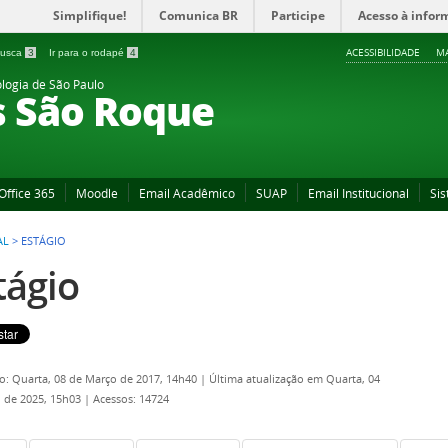
Simplifique!
Comunica BR
Participe
Acesso à infor
ACESSIBILIDADE
MA
 busca
3
Ir para o rodapé
4
ologia de São Paulo
s São Roque
Office 365
Moodle
Email Acadêmico
SUAP
Email Institucional
Sis
AL
>
ESTÁGIO
tágio
o: Quarta, 08 de Março de 2017, 14h40
|
Última atualização em Quarta, 04
 de 2025, 15h03
|
Acessos: 14724