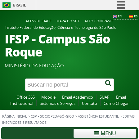
BRASIL
Simplifique!
EN
ES
ACESSIBILIDADE
MAPA DO SITE
ALTO CONTRASTE
Comunica BR
Instituto Federal de Educação, Ciência e Tecnologia de São Paulo
IFSP - Campus São
Participe
Acesso à informação
Roque
Legislação
Canais
MINISTÉRIO DA EDUCAÇÃO
Office 365
Moodle
Email Acadêmico
SUAP
Email
Institucional
Sistemas e Serviços
Contato
Como Chegar
PÁGINA INICIAL
>
CSP - SOCIOPEDAGÓ-GICO
>
ASSISTÊNCIA ESTUDANTIL
>
EDITAIS,
INSCRIÇÕES E RESULTADOS
MENU