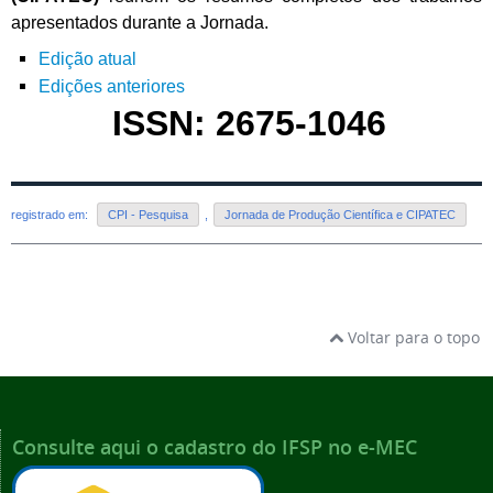
apresentados durante a Jornada.
Edição atual
Edições anteriores
ISSN: 2675-1046
registrado em:
CPI - Pesquisa
,
Jornada de Produção Científica e CIPATEC
Voltar para o topo
Consulte aqui o cadastro do IFSP no e-MEC