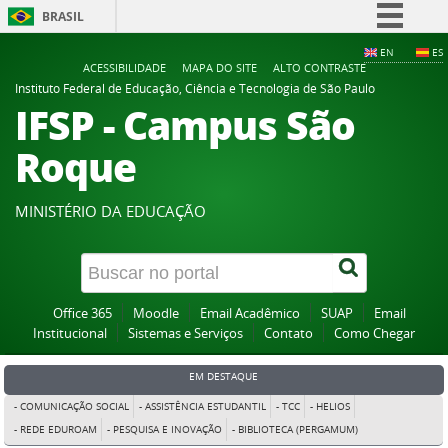
BRASIL
Simplifique!
EN
ES
ACESSIBILIDADE
MAPA DO SITE
ALTO CONTRASTE
Comunica BR
Instituto Federal de Educação, Ciência e Tecnologia de São Paulo
IFSP - Campus São
Participe
Acesso à informação
Roque
Legislação
Canais
MINISTÉRIO DA EDUCAÇÃO
Office 365
Moodle
Email Acadêmico
SUAP
Email
Institucional
Sistemas e Serviços
Contato
Como Chegar
EM DESTAQUE
- COMUNICAÇÃO SOCIAL
- ASSISTÊNCIA ESTUDANTIL
- TCC
- HELIOS
- REDE EDUROAM
- PESQUISA E INOVAÇÃO
- BIBLIOTECA (PERGAMUM)